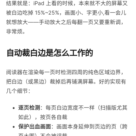
结果就是：iPad 上看的时候，本来就不大的屏幕又
被白边吃掉 15%~25%，画面小、字更小,看一会儿
就想放大——手动放大之后每翻一页又要重新调，
非常烦。
自动裁白边是怎么工作的
阅读器在渲染每一页时检测四周的纯色区域边界，
把白边（或黑边）裁掉后再铺满屏幕。好的实现有
几个细节：
逐页检测
：每页白边宽度不一样（扫描版尤其
如此），按页各自裁
保护出血画面
：画面本身延伸到页边的页（跨
页大图）不会被误裁