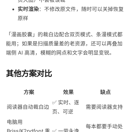
实时渲染
：不修改原文件，随时可以关掉恢复
原样
「漫画胶囊」的裁白边配合双页模式、条漫模式都
能用；如果是扫描质量差的老资源，还可以再叠加
端侧 AI 高清，模糊的网点和文字会明显变锐。
其他方案对比
方案
效果
缺点
✅ 实时、逐
阅读器自动裁白边
需要阅读器支持
页、可逆
电脑用
每本都要手动处
Briss/K2pdfopt 重
✅ 一劳永逸