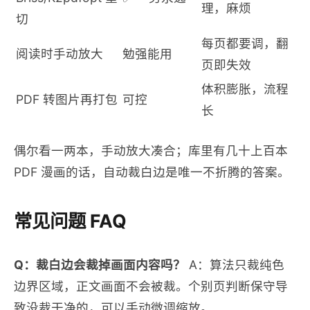
理，麻烦
切
每页都要调，翻
阅读时手动放大
勉强能用
页即失效
体积膨胀，流程
PDF 转图片再打包
可控
长
偶尔看一两本，手动放大凑合；库里有几十上百本
PDF 漫画的话，自动裁白边是唯一不折腾的答案。
常见问题 FAQ
Q：裁白边会裁掉画面内容吗？
A：算法只裁纯色
边界区域，正文画面不会被裁。个别页判断保守导
致没裁干净的，可以手动微调缩放。