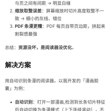
与页之间有间距 → 明显白缝
缩放取整误差
：屏幕缩放时切片高度取整不一
致 → 细小的灰线、错位
PDF 条漫更糟
：PDF 每页自带页边距，拼起来
割裂感最强
总结：
资源没坏，是阅读器没优化
。
解决方案
用自动识别条漫的阅读器。以我开发的「漫画胶
囊」为例：
自动识别
：打开一部漫画,检测到长条切片特征
后自动切换为条漫模式（上下连续滚动），不