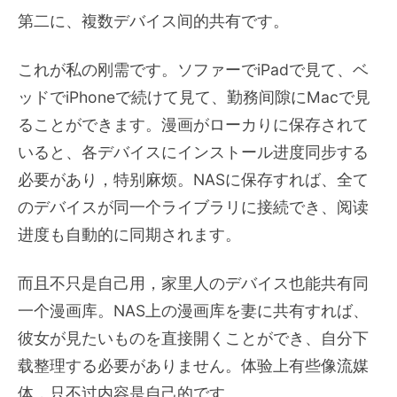
第二に、複数デバイス间的共有です。
これが私の刚需です。ソファーでiPadで見て、ベ
ッドでiPhoneで続けて見て、勤務间隙にMacで見
ることができます。漫画がローカりに保存されて
いると、各デバイスにインストール进度同步する
必要があり，特别麻烦。NASに保存すれば、全て
のデバイスが同一个ライブラリに接続でき、阅读
进度も自動的に同期されます。
而且不只是自己用，家里人のデバイス也能共有同
一个漫画库。NAS上の漫画库を妻に共有すれば、
彼女が見たいものを直接開くことができ、自分下
载整理する必要がありません。体验上有些像流媒
体，只不过内容是自己的です。