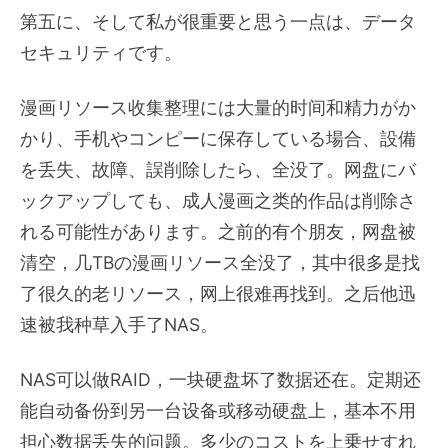
第五に、そして私が很重要と思う一点は、データ
セキュリティです。
漫画リソース收集整理には大量的时间和精力がか
かり、手机やコンピーに保存している場合、設備
を丢失、故障、誤削除したら、全没了。网盘にバ
ックアップしても、成人漫画之类的作品は削除さ
れる可能性があります。之前的有个朋友，网盘被
清空，几TBの漫画リソース全没了，其中很多是找
了很久的老リソース，网上很难再找到。之后他迅
速被我种草入手了NAS。
NAS可以做RAID，一块硬盘坏了数据还在。定期还
能自动备份到另一台设备或移动硬盘上，基本不用
担心数据丢失的问题。多少のコストを上乗せすれ