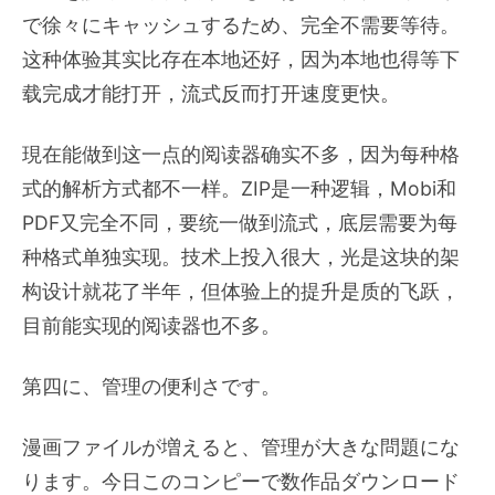
で徐々にキャッシュするため、完全不需要等待。
这种体验其实比存在本地还好，因为本地也得等下
载完成才能打开，流式反而打开速度更快。
現在能做到这一点的阅读器确实不多，因为每种格
式的解析方式都不一样。ZIP是一种逻辑，Mobi和
PDF又完全不同，要统一做到流式，底层需要为每
种格式单独实现。技术上投入很大，光是这块的架
构设计就花了半年，但体验上的提升是质的飞跃，
目前能实现的阅读器也不多。
第四に、管理の便利さです。
漫画ファイルが増えると、管理が大きな問題にな
ります。今日このコンピーで数作品ダウンロード