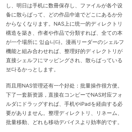
し、明日は手机に数冊保存し、ファイルが各个设
备に散らばって、どの作品中途でどこにあるか分
からなくなります。NAS上に统一的ディレクトリ
構造を築き、作者や作品で分類すれば、全ての本
が一个場所に 있습니다。漫画リーダーのシェルフ
機能と組み合わせれば、整理好的ディレクトリが
直接シェルフにマッピングされ、散らばっている
보다るかっとします。
而且用NAS管理还有一个好处：批量操作很方便。
下了一套新资源，直接在コンピーでNAS对应フォ
ルダにドラッグすれば、手机やiPadを経由する必
要がありません。整理ディレクトリ、リネーム、
批量移動、どれも移动デバイスより効率的です。