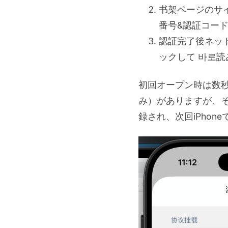
书架ページのサ
番号&認証コー
認証完了後ネッ
ックして 바로読
初回オープン時は数
み）がありますが、
録され、次回iPhon