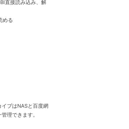
MOBI直接読み込み、解
読める
イブはNASと百度網
一管理できます。