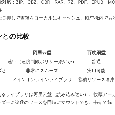
全対応
：ZIP、CBZ、CBR、RAR、7Z、PDF、EPUB、
要
t
:長押しで書籍をローカルにキャッシュ、航空機内でも
ンとの比較
阿里云盤
百度網盤
速い（速度制限ポリシー緩やか）
普通
ズさ
非常にスムーズ
実用可能
メインオンラインライブラリ
蓄積リソース倉庫
るライブラリは阿里云盤（読み込み速い）、收藏アーカ
ーダーに複数のソースを同時にマウントでき、书架で統